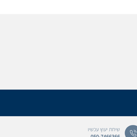
שיחת יעוץ עכשיו
050-7466366