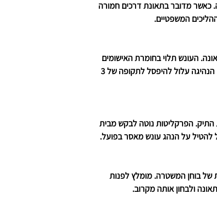
ין משטרה, בין 60 ל- 90 יום, תלוי בחומרת התאונה. כאשר מדובר בתאונת דרכים חמורה
ההליכים המשפטיים.
נה. העונש תלוי בחומרת האישומים
בכתב האישום, אם תאונת הדרכים נגרמה, למשל , עקב אי ציות לתמרור "עצור" או ל"אור אדום ברמזור", רישיון הנהיגה עלול להיפסל לתקופה של 3
התיק. הפרקליטות נוטה לבקש מבית
 להטיל על הנהג עונש מאסר בפועל.
 של בוחן המשטרה. מומלץ לפנות
אונה ולבחון אותה מקרוב.