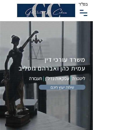
בס"ד
משרד עורכי דין
עמית כהן ואברהם גוטליב
ליטגציה
|
עסקאות נדל"ן
|
תעבורה
שיחת יעוץ חינם