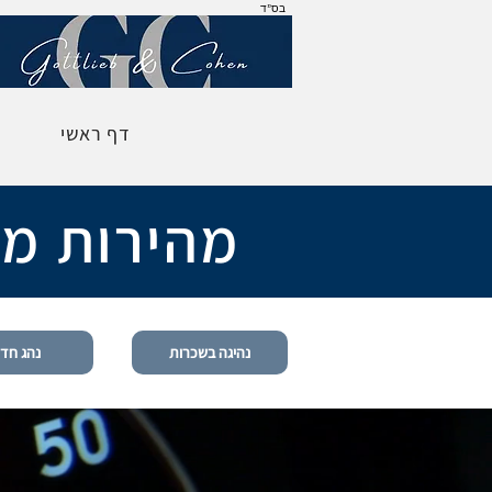
בס"ד
דף ראשי
מהירות מו
נהיגה בשכרות
נהג חד