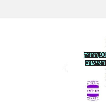
לקוח שנתפס נוהג במהירות של 157 קמ"ש במקום 90,התיק
האישום