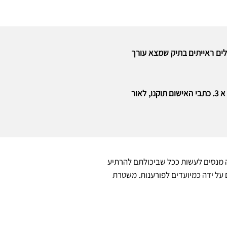
ס נוהג במהירות מופרזת, באמצעות המצלמות מסוג א 3, לאור כשלים ראייתים בתיק שמצא עורך
מהירות מופרזת- נאשם אשר נתפס 4 פעמים במהירות מופרזת, באמצעות המצלמות החדשות מסוג א 3. כתבי האישום תוקנו, לאור
 מנסים לעשות ככל שביכולתם להרתיע
על ידה כמיועדים לפורענות. משטרת