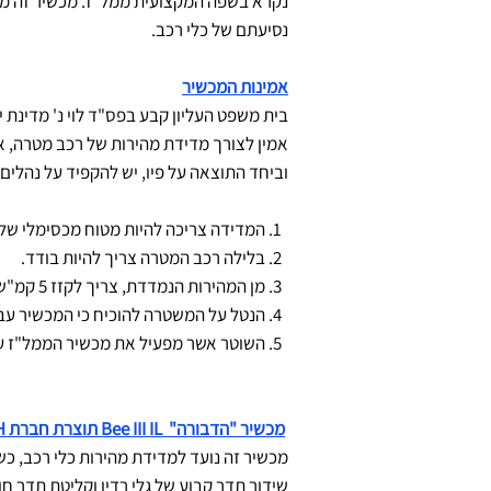
נקרא בשפה המקצועית ממל"ז. מכשיר זה 
נסיעתם של כלי רכב.
אמינות המכשיר
בית משפט העליון קבע בפס"ד לוי נ' מדינת 
אמין לצורך מדידת מהירות של רכב מטרה, א
וביחד התוצאה על פיו, יש להקפיד על נהלים ק
1. המדידה צריכה להיות מטוח מכסימלי של 300 מ' מעל חצבה בלבד.
2. בלילה רכב המטרה צריך להיות בודד.
3. מן המהירות הנמדדת, צריך לקזז 5 קמ"ש, בגין סטיית הדיוק של המכשיר.
4. הנטל על המשטרה להוכיח כי המכשיר עבר בדיקות תקינות, על פי הוראת היצרן.
5. השוטר אשר מפעיל את מכשיר הממל"ז עבר הסמכה מסודרת להפעלתו.
מכשיר "הדבורה" Bee III IL תוצרת חברת BPH
מכשיר זה נועד למדידת מהירות כלי רכב, כשהו
שידור תדר קבוע של גלי רדיו וקליטת תדר 