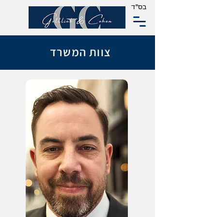
בס"ד
צוות המשרד