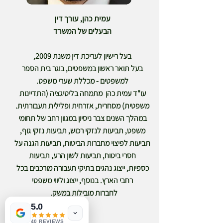
עמית כהן, עורך דין
הבעלים של המשרד
בעל רישיון לעריכת דין משנת 2009,
בעל תואר ראשון במשפטים, בוגר בית הספר
למשפטים - מכללת שערי משפט.
עו"ד עמית כהן מתמחה בליטיגציה (התדיינות
משפטית) מסחרית, אזרחית ופלילית תעבורתית.
במהלך השנים צבר ניסיון במגוון רחב של תחומי
משפט, תביעות לנזקי רכוש, תביעות נזקי גוף,
תביעות לפיצוי מחברות הביטוח, תביעות הגנה על
חסרי ביטוח, תביעות לשון הרע, תביעות
כספיות, ייצוג נהגים בתיקי תעבורה מורכבים בכל
רחבי הארץ. בנוסף, ייצוג וליווי משפטי
לחברות מובילות במשק.
5.0
40 REVIEWS